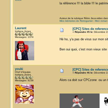
la référence !!! la bible !!! le patr
Auteur de la rubrique Rétro Jeux-video dan
Mes mémoires de Retrogamer
-
Mon roman :
Laurent
[CPC] Sites de referenc
Indiana Jones
«
Répondre #5 le:
Décembre 22
Messages: 1374
Hé ho, y'a pas de virus sur mon sit
Ben oui quoi, c'est mon vieux site a
youki
[CPC] Sites de referenc
Chef d'équipe.
«
Répondre #6 le:
Décembre 22
Indiana Jones
Alors ca doit sur CPCzone ou un 
Messages: 8238