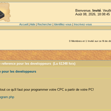
Bienvenue,
Invité
. Veuil
Août 08, 2026, 18:08:45
Accueil
|
Aide
|
Rechercher
|
Identifiez-vous
|
Inscrivez-vous
0 Membres et 1 Invité sur ce fil de d
e reference pour les developpeurs (Lu 61348 fois)
e pour les developpeurs
t tout ce qu'il faut pour programmer votre CPC a partir de votre PC!
rogram.php