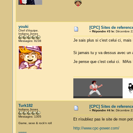
youki
[CPC] Sites de referenc
Chef d'équipe.
«
Répondre #3 le:
Décembre 22
Indiana Jones
Je sais plus si c'est celui ci, mais
Messages: 8238
Si jamais tu y va dessus avec un a
Je pense que c'est celui ci. MAis 
Turk182
[CPC] Sites de referenc
Indiana Jones
«
Répondre #4 le:
Décembre 22
Messages: 1305
Et n'oubliez pas le site de mon po
Game, sexe & rock'n roll
http://www.cpc-power.com/
WWW