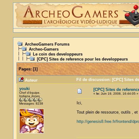
ArcheoGamers Forums
Archeo-Gamers
Le coin des developpeurs
[CPC] Sites de reference pour les developpeurs
Pages:
[
1
]
Fil de discussion: [CPC] Sites d
Auteur
youki
[CPC] Sites de referenc
Chef d'équipe.
«
le:
Juin 19, 2008, 16:44:05 »
Indiana Jones
Ici,
Messages: 8238
Tout plein de ressource, outils , e
http://genesis8.free.fr/frontend/dp