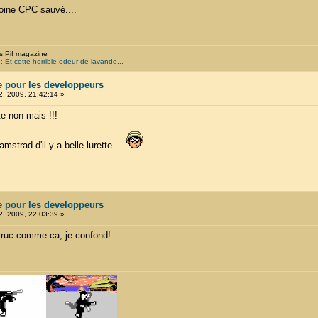
imoine CPC sauvé....
s Pif magazine
 Et cette horrible odeur de lavande...
e pour les developpeurs
, 2009, 21:42:14 »
e non mais !!!
mstrad d'il y a belle lurette...
e pour les developpeurs
, 2009, 22:03:39 »
truc comme ca, je confond!