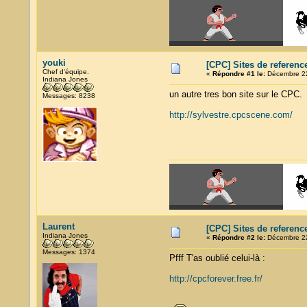
youki
[CPC] Sites de referenc
Chef d'équipe.
«
Répondre #1 le:
Décembre 22
Indiana Jones
un autre tres bon site sur le CPC.
Messages: 8238
http://sylvestre.cpcscene.com/
Laurent
[CPC] Sites de referenc
Indiana Jones
«
Répondre #2 le:
Décembre 22
Messages: 1374
Pfff T'as oublié celui-là :
http://cpcforever.free.fr/