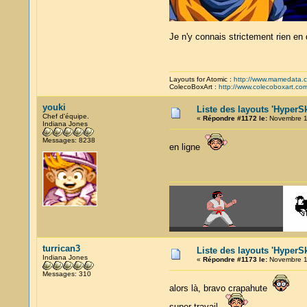
Je n'y connais strictement rien en 
Layouts for Atomic :
http://www.mamedata.
ColecoBoxArt :
http://www.colecoboxart.co
youki
Liste des layouts 'HyperSk
Chef d'équipe.
«
Répondre #1172 le:
Novembre 15
Indiana Jones
Messages: 8238
en ligne
turrican3
Liste des layouts 'HyperSk
Indiana Jones
«
Répondre #1173 le:
Novembre 17
Messages: 310
alors là, bravo crapahute
super travail