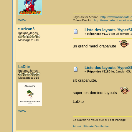
Layouts for Atomic :
http://www.mamedata.
WWW
ColecoBoxArt :
http://www.colecoboxart.co
turrican3
Liste des layouts 'HyperSk
Indiana Jones
«
Répondre #1179 le:
Décembre 29
Messages: 310
un grand merci crapahute
LaDite
Liste des layouts 'HyperSk
Indiana Jones
«
Répondre #1180 le:
Janvier 05,
Messages: 915
slt crapahutte,
super tes derniers layouts
LaDite
WWW
Le Savoir ne Vaux que si il est Partage
Atomic Ultimate Distribution