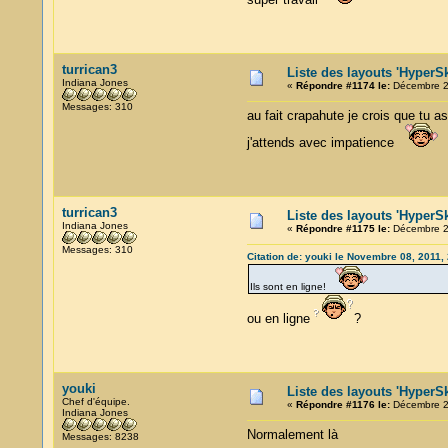
turrican3
Liste des layouts 'HyperSk
Indiana Jones
«
Répondre #1174 le:
Décembre 24
Messages: 310
au fait crapahute je crois que tu as 
j'attends avec impatience
turrican3
Liste des layouts 'HyperSk
Indiana Jones
«
Répondre #1175 le:
Décembre 24
Messages: 310
Citation de: youki le Novembre 08, 2011,
Ils sont en ligne!
ou en ligne
?
youki
Liste des layouts 'HyperSk
Chef d'équipe.
«
Répondre #1176 le:
Décembre 25
Indiana Jones
Normalement là
Messages: 8238