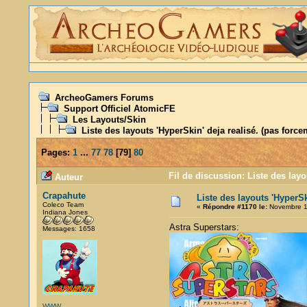
ArcheoGamers Forums
Support Officiel AtomicFE
Les Layouts/Skin
Liste des layouts 'HyperSkin' deja realisé. (pas force
Pages:
1
...
77
78
[
79
]
80
Fil de discussion: Liste des layo
Auteur
Crapahute
Liste des layouts 'HyperSk
Coleco Team
«
Répondre #1170 le:
Novembre 14
Indiana Jones
Astra Superstars:
Messages: 1658
WWW