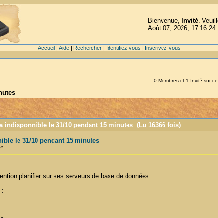
Bienvenue,
Invité
. Veuil
Août 07, 2026, 17:16:24
Accueil
|
Aide
|
Rechercher
|
Identifiez-vous
|
Inscrivez-vous
0 Membres et 1 Invité sur ce 
nutes
a indisponnible le 31/10 pendant 15 minutes (Lu 16366 fois)
ible le 31/10 pendant 15 minutes
 »
vention planifier sur ses serveurs de base de données.
 :