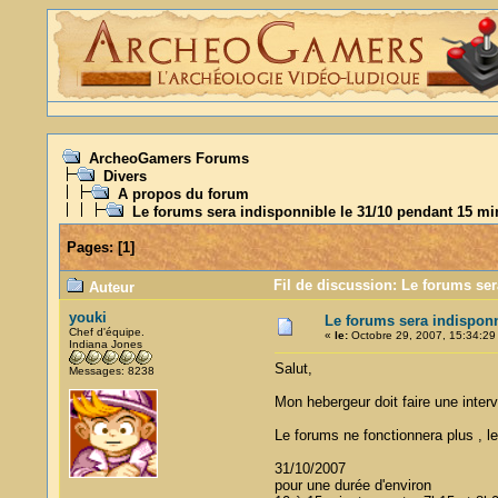
ArcheoGamers Forums
Divers
A propos du forum
Le forums sera indisponnible le 31/10 pendant 15 mi
Pages:
[
1
]
Fil de discussion: Le forums ser
Auteur
youki
Le forums sera indisponn
Chef d'équipe.
«
le:
Octobre 29, 2007, 15:34:29
Indiana Jones
Salut,
Messages: 8238
Mon hebergeur doit faire une inter
Le forums ne fonctionnera plus , le
31/10/2007
pour une durée d'environ