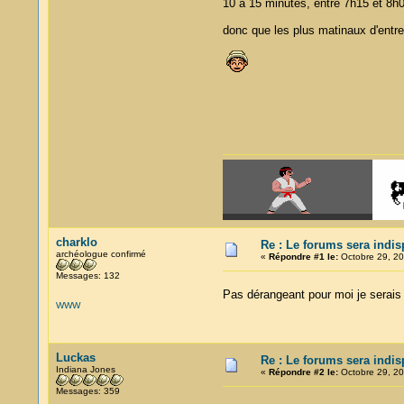
10 à 15 minutes, entre 7h15 et 8h0
donc que les plus matinaux d'entre
charklo
Re : Le forums sera indis
archéologue confirmé
«
Répondre #1 le:
Octobre 29, 20
Messages: 132
Pas dérangeant pour moi je serais
WWW
Luckas
Re : Le forums sera indis
Indiana Jones
«
Répondre #2 le:
Octobre 29, 20
Messages: 359