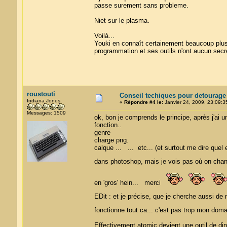
passe surement sans probleme.
Niet sur le plasma.
Voilà...
Youki en connaît certainement beaucoup plu
programmation et ses outils n'ont aucun secre
roustouti
Conseil techiques pour detourage
Indiana Jones
«
Répondre #4 le:
Janvier 24, 2009, 23:09:3
Messages: 1509
ok, bon je comprends le principe, après j'ai un
fonction..
genre
charge png.
calque ... ... etc... (et surtout me dire que
dans photoshop, mais je vois pas où on chan
en 'gros' hein... merci
EDit : et je précise, que je cherche aussi d
fonctionne tout ca... c'est pas trop mon dom
Effectivement atomic devient une outil de din