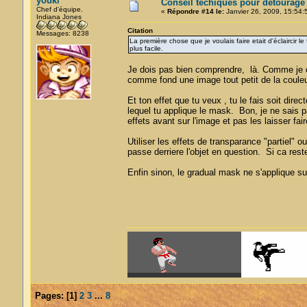
youki
Conseil techiques pour detourage
Chef d'équipe.
«
Répondre #14 le:
Janvier 26, 2009, 15:54:
Indiana Jones
Citation
Messages: 8238
La première chose que je voulais faire etait d'éclaircir 
plus facile.
Je dois pas bien comprendre, là. Comme je c
comme fond une image tout petit de la couleu
Et ton effet que tu veux , tu le fais soit direc
lequel tu applique le mask. Bon, je ne sais 
effets avant sur l'image et pas les laisser fai
Utiliser les effets de transparance "partiel" 
passe derriere l'objet en question. Si ca rest
Enfin sinon, le gradual mask ne s'applique sur
Pages:
[
1
]
2
3
...
8