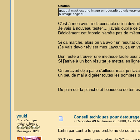
Citation
gradual mask est une image en degradé de gris (gray s
a l'image original.
C'est à mon avis l'indispensable qu'on devrait u
Je vais à nouveau tester.... j'avais oublié ce tr
Décidément cet Atomic n'arrête pas de m'éton
Si ca marche, alors on va avoir un résult
(Je vais devoir réviser mes Layouts, ça en va
Bon reste à trouver une méthode facile pour 
Si j'arrive à un bon résultat je mettrai en li
On en avait déjà parlé d'ailleurs mais je n'a
un peu de mal à digérer toutes les sombres 
Du pain sur la planche et beaucoup de temps 
youki
Conseil techiques pour detourage
Chef d'équipe.
«
Répondre #9 le:
Janvier 26, 2009, 12:19:5
Indiana Jones
Enfin par contre le gros probleme de cette m
Messages: 8238
Si Tu as une machines a plus de 2Ghz , ca de