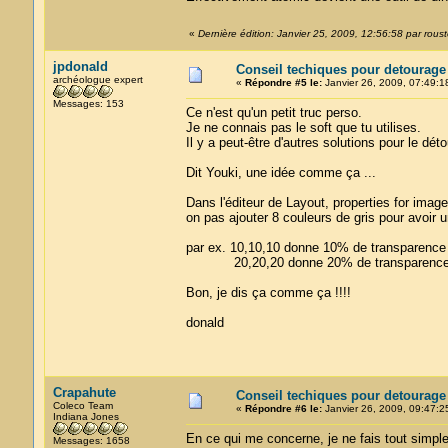
«
Dernière édition: Janvier 25, 2009, 12:56:58 par roust
jpdonald
Conseil techiques pour detourage
archéologue expert
«
Répondre #5 le:
Janvier 26, 2009, 07:49:1
Messages: 153
Ce n'est qu'un petit truc perso.
Je ne connais pas le soft que tu utilises.
Il y a peut-être d'autres solutions pour le dét
Dit Youki, une idée comme ça ...
Dans l'éditeur de Layout, properties for image
on pas ajouter 8 couleurs de gris pour avoir
par ex. 10,10,10 donne 10% de transparence
20,20,20 donne 20% de transparenc
Bon, je dis ça comme ça !!!!
donald
Crapahute
Conseil techiques pour detourage
Coleco Team
«
Répondre #6 le:
Janvier 26, 2009, 09:47:2
Indiana Jones
En ce qui me concerne, je ne fais tout simpl
Messages: 1658