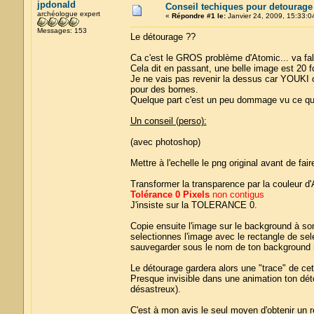
jpdonald
Conseil techiques pour detourage
archéologue expert
«
Répondre #1 le:
Janvier 24, 2009, 15:33:0
Messages: 153
Le détourage ??
Ca c'est le GROS problème d'Atomic... va fallo
Cela dit en passant, une belle image est 20 fo
Je ne vais pas revenir la dessus car YOUKI c
pour des bornes.
Quelque part c'est un peu dommage vu ce qu'
Un conseil (perso):
(avec photoshop)
Mettre à l'echelle le png original avant de fair
Transformer la transparence par la couleur d
Tolérance 0 Pixels
non contigus
J'insiste sur la TOLERANCE 0.
Copie ensuite l'image sur le background à so
selectionnes l'image avec le rectangle de sel
sauvegarder sous le nom de ton background m
Le détourage gardera alors une "trace" de ce
Presque invisible dans une animation ton dé
désastreux).
C'est à mon avis le seul moyen d'obtenir un ré