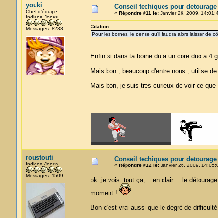
youki
Conseil techiques pour detourage
Chef d'équipe.
«
Répondre #11 le:
Janvier 26, 2009, 14:01:
Indiana Jones
Citation
Messages: 8238
Pour les bornes, je pense qu'il faudra alors laisser de côt
Enfin si dans ta borne du a un core duo a 4 
Mais bon , beaucoup d'entre nous , utilise de 
Mais bon, je suis tres curieux de voir ce que t
roustouti
Conseil techiques pour detourage
Indiana Jones
«
Répondre #12 le:
Janvier 26, 2009, 14:05:
Messages: 1509
ok ,je vois. tout ça;.. en clair... le détour
moment !
Bon c'est vrai aussi que le degré de difficult