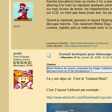
franche (escaliers) mais au moins il n'y a pa
aliasing à la main en rajoutant quelques poin
sur mes écrans de borne, les imperfections 
sur LCD, ce n'est pas beau (mais bon, les je
Quand je reprends (pompe) un layout Hyperspin
découpe franche. Très rarement (Metal Slug 3 
WWW
contour, j'aplatis puis je redécoupe avec le 
Layouts for Atomic :
http://www.mamedata.com/atomic
ColecoBoxArt :
http://www.colecoboxart.com
youki
Conseil techiques pour detourage
Chef d'équipe.
«
Répondre #7 le:
Janvier 26, 2009, 11:16:1
Indiana Jones
Citation
Messages: 8238
Dans l'éditeur de Layout, properties for image, l'utilis
gris pour avoir un % de transparence ?
Ca y est deja ca! C'est le "Gradual Mask".
C'est 2 layout l'utilisent par exemple :
http://www.atomicfe.com/Downloads/Layouts2