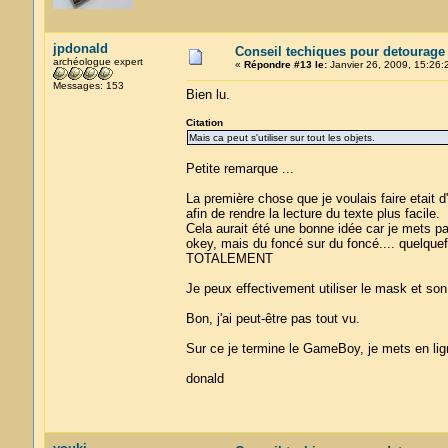
jpdonald
Conseil techiques pour detourage
archéologue expert
«
Répondre #13 le:
Janvier 26, 2009, 15:26:
Messages: 153
Bien lu.
Citation
Mais ca peut s'utiliser sur tout les objets.
Petite remarque ...
La première chose que je voulais faire etait d
afin de rendre la lecture du texte plus facile.
Cela aurait été une bonne idée car je mets par
okey, mais du foncé sur du foncé.... quelquef
TOTALEMENT
Je peux effectivement utiliser le mask et son
Bon, j'ai peut-être pas tout vu.
Sur ce je termine le GameBoy, je mets en lign
donald