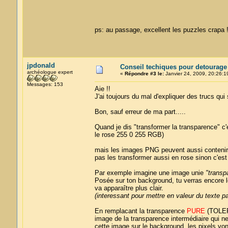
ps: au passage, excellent les puzzles crapa
jpdonald
Conseil techiques pour detourage
archéologue expert
«
Répondre #3 le:
Janvier 24, 2009, 20:26:1
Messages: 153
Aie !!
J'ai toujours du mal d'expliquer des trucs qu
Bon, sauf erreur de ma part.....
Quand je dis "transformer la transparence" c
le rose 255 0 255 RGB)
mais les images PNG peuvent aussi contenir de
pas les transformer aussi en rose sinon c'est 
Par exemple imagine une image unie
"transp
Posée sur ton background, tu verras encore l
va apparaître plus clair.
(interessant pour mettre en valeur du texte p
En remplacant la transparence
PURE
(TOLER
image de la transparence intermédiaire qui ne
cette image sur le background, les pixels von