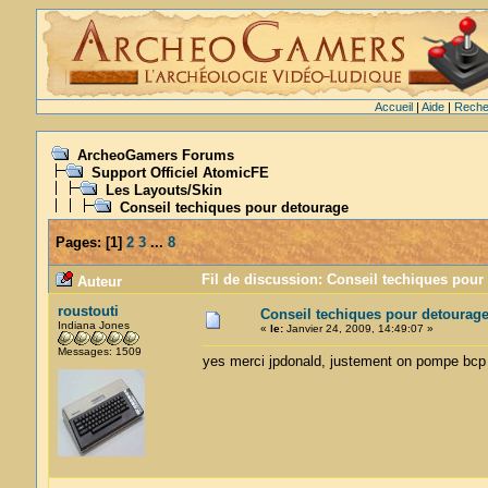
Accueil
|
Aide
|
Reche
ArcheoGamers Forums
Support Officiel AtomicFE
Les Layouts/Skin
Conseil techiques pour detourage
Pages:
[
1
]
2
3
...
8
Fil de discussion: Conseil techiques pour
Auteur
roustouti
Conseil techiques pour detourag
Indiana Jones
«
le:
Janvier 24, 2009, 14:49:07 »
Messages: 1509
yes merci jpdonald, justement on pompe bcp 