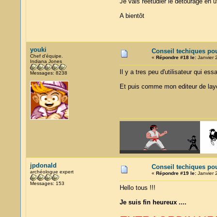
Je vais réétudier le détourage en 
A bientôt
youki
Conseil techiques po
Chef d'équipe.
«
Répondre #18 le:
Janvier 
Indiana Jones
Il y a tres peu d'utilisateur qui ess
Messages: 8238
Et puis comme mon editeur de layo
jpdonald
Conseil techiques po
archéologue expert
«
Répondre #19 le:
Janvier 
Messages: 153
Hello tous !!!
Je suis fin heureux ....