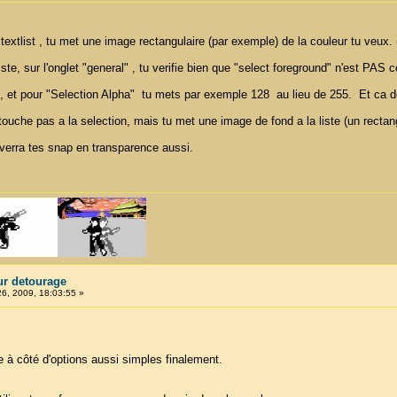
xtlist , tu met une image rectangulaire (par exemple) de la couleur tu veux. 
liste, sur l'onglet "general" , tu verifie bien que "select foreground" n'est PAS 
" , et pour "Selection Alpha" tu mets par exemple 128 au lieu de 255. Et ca devr
 touche pas a la selection, mais tu met une image de fond a la liste (un recta
u verra tes snap en transparence aussi.
ur detourage
26, 2009, 18:03:55 »
e à côté d'options aussi simples finalement.