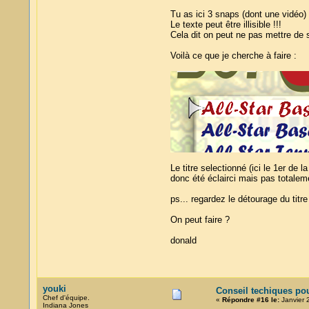
Tu as ici 3 snaps (dont une vidéo) 
Le texte peut être illisible !!!
Cela dit on peut ne pas mettre de 
Voilà ce que je cherche à faire :
Le titre selectionné (ici le 1er de 
donc été éclairci mais pas totaleme
ps... regardez le détourage du titr
On peut faire ?
donald
youki
Conseil techiques po
Chef d'équipe.
«
Répondre #16 le:
Janvier 
Indiana Jones