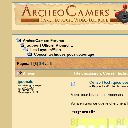
ArcheoGamers Forums
Support Officiel AtomicFE
Les Layouts/Skin
Conseil techiques pour detourage
Pages:
1
[
2
]
3
4
...
8
Fil de discussion: Conseil techi
Auteur
jpdonald
Conseil techiques po
archéologue expert
«
Répondre #15 le:
Janvier 
Messages: 153
Merci pour toutes ces réponses.
Voilà en gros ce que je cherche à f
Image actuelle :