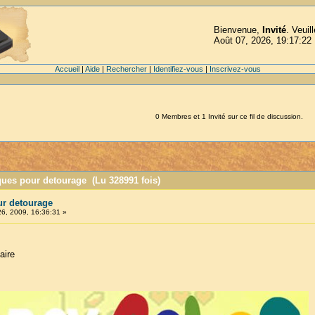
Bienvenue,
Invité
. Veuil
Août 07, 2026, 19:17:22
Accueil
|
Aide
|
Rechercher
|
Identifiez-vous
|
Inscrivez-vous
0 Membres et 1 Invité sur ce fil de discussion.
ques pour detourage (Lu 328991 fois)
ur detourage
26, 2009, 16:36:31 »
aire