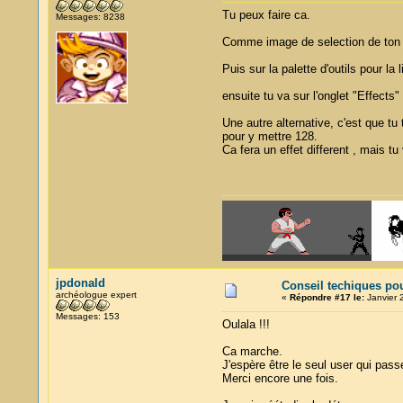
Tu peux faire ca.
Messages: 8238
Comme image de selection de ton te
Puis sur la palette d'outils pour la 
ensuite tu va sur l'onglet "Effects
Une autre alternative, c'est que tu
pour y mettre 128.
Ca fera un effet different , mais t
jpdonald
Conseil techiques po
archéologue expert
«
Répondre #17 le:
Janvier 
Messages: 153
Oulala !!!
Ca marche.
J'espère être le seul user qui pass
Merci encore une fois.