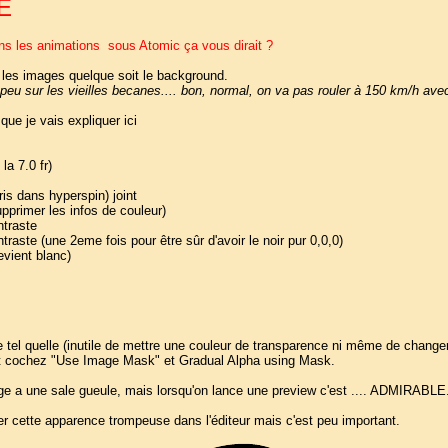
E
ns les animations sous Atomic ça vous dirait ?
les images quelque soit le background.
un peu sur les vieilles becanes.... bon, normal, on va pas rouler à 150 km/h av
ue je vais expliquer ici
a 7.0 fr)
pris dans hyperspin) joint
pprimer les infos de couleur)
ntraste
traste (une 2eme fois pour être sûr d'avoir le noir pur 0,0,0)
evient blanc)
e tel quelle (inutile de mettre une couleur de transparence ni même de chang
t cochez "Use Image Mask" et Gradual Alpha using Mask.
mage a une sale gueule, mais lorsqu'on lance une preview c'est .... ADMIRABLE
er cette apparence trompeuse dans l'éditeur mais c'est peu important.