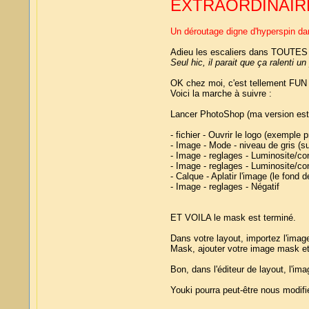
EXTRAORDINAIR
Un déroutage digne d'hyperspin da
Adieu les escaliers dans TOUTES 
Seul hic, il parait que ça ralenti 
OK chez moi, c'est tellement FUN q
Voici la marche à suivre :
Lancer PhotoShop (ma version est l
- fichier - Ouvrir le logo (exemple 
- Image - Mode - niveau de gris (su
- Image - reglages - Luminosite/co
- Image - reglages - Luminosite/con
- Calque - Aplatir l'image (le fond d
- Image - reglages - Négatif
ET VOILA le mask est terminé.
Dans votre layout, importez l'imag
Mask, ajouter votre image mask e
Bon, dans l'éditeur de layout, l'i
Youki pourra peut-être nous modifi