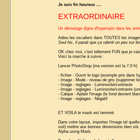
Je suis fin heureux ....
EXTRAORDINAIRE
Un déroutage digne d'hyperspin dans les ani
Adieu les escaliers dans TOUTES les images
Seul hic, il parait que ça ralenti un peu sur 
OK chez moi, c'est tellement FUN que je vais 
Voici la marche à suivre :
Lancer PhotoShop (ma version est la 7.0 fr)
- fichier - Ouvrir le logo (exemple pris dans hy
- Image - Mode - niveau de gris (supprimer le
- Image - reglages - Luminosite/contraste
- Image - reglages - Luminosite/contraste (une
- Calque - Aplatir l'image (le fond devient blan
- Image - reglages - Négatif
ET VOILA le mask est terminé.
Dans votre layout, importez l'image tel quell
soit) mettre aux bonnes dimensions bien sû
Alpha using Mask.