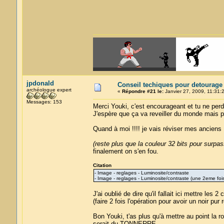
jpdonald
Conseil techiques pour detourage
archéologue expert
«
Répondre #21 le:
Janvier 27, 2009, 11:31:
Messages: 153
Merci Youki, c'est encourageant et tu ne pe
J'espère que ça va reveiller du monde mais p
Quand à moi !!!! je vais réviser mes anciens 
(reste plus que la couleur 32 bits pour surpa
finalement on s'en fou.
Citation
- Image - reglages - Luminosite/contraste
- Image - reglages - Luminosite/contraste (une 2eme fois 
J'ai oublié de dire qu'il fallait ici mettre les
(faire 2 fois l'opération pour avoir un noir pur 
Bon Youki, t'as plus qu'à mettre au point la r
serait du TONNERRE.