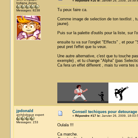
«
Répondre #16 le:
Janvier 26, 2009, 16:59:
Indiana Jones
Tu peux faire ca.
Messages: 8238
Comme image de selection de ton textlist , t
jaune).
Puis sur la palette d'outils pour la liste, sur 
ensuite tu va sur l'onglet "Effects" , et pou
peut pret l'effet que tu veux.
Une autre alternative, c'est que tu touche pas
exemple) , et tu change "Alpha" (pas Selecti
Ca fera un effet different , mais tu verra tes
jpdonald
Conseil techiques pour detourage
archéologue expert
«
Répondre #17 le:
Janvier 26, 2009, 18:03:
Messages: 153
Oulala !!!
Ca marche.