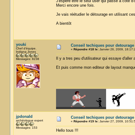
J'espère être le seul user qui passe à côté d
Merci encore une fois.
Je vais réétudier le détourage en utilisant 
A bientôt
youki
Conseil techiques pour detourage
Chef d'équipe.
«
Répondre #18 le:
Janvier 26, 2009, 18:17:
Indiana Jones
Il y a tres peu d'utilisateur qui essaye d'aller
Messages: 8238
Et puis comme mon editeur de layout manque 
jpdonald
Conseil techiques pour detourage
archéologue expert
«
Répondre #19 le:
Janvier 27, 2009, 10:51:
Messages: 153
Hello tous !!!