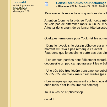
jpdonald
Conseil techiques pour detourage
archéologue expert
«
Répondre #27 le:
Janvier 27, 2009, 16:42:
Messages: 153
J'essayerai de répondre aux questions dans 
Attention (comme l'a précisé Youki) cette mé
ne vois pas de différence mais j'ai un PC mod
A tester donc avant de se lancer tête baissé
Quelques remarques pour Youki (et les autres
- Dans le layout, si le dessin déborde sur un c
marrant !!!! j'avais pas remarqué ça avant.
Faut donc que le dessin ne sorte pas des dime
- Les ombres portées sont fidèlement reprodui
déconseille un peu car apparaissent les oréo
- Une très très très légère transparence subsi
255,255,255 du mask mais c'est visible (pas 
- Les images qui apparaissent sur fond noir 
enfin mais c'est le résultat qui compte)
Tous à vos pc et photoshop
donald