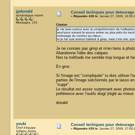
jpdonald
Conseil techiques pour detourage
archéologue expert
«
Répondre #28 le:
Janvier 27, 2009, 16:56:
Messages: 153
Citation
je me bats surtout avec la compréhension de l'utilisatio
seuil pour suivant la source arriver au plus près du tracé
nettoyage du contour au mieux...
et je me suis surtout habitué à gimp, mais c'est vrai, que
Je ne connais pas gimp et m'en tiens à phot
Abandonne l'idée des calques.
Non ta méthode me semble trop longue et fas
En gros :
Si l'image est "compliquée" tu dois utiliser l'
parties de l'image selctionnés par le lasso e
"suppr".
Le résultat est assez surprenant avec photos
préférence avec l'outils doigt (réglé au mieux
donald
youki
Conseil techiques pour detourage
Chef d'équipe.
«
Répondre #29 le:
Janvier 27, 2009, 17:00:
Indiana Jones