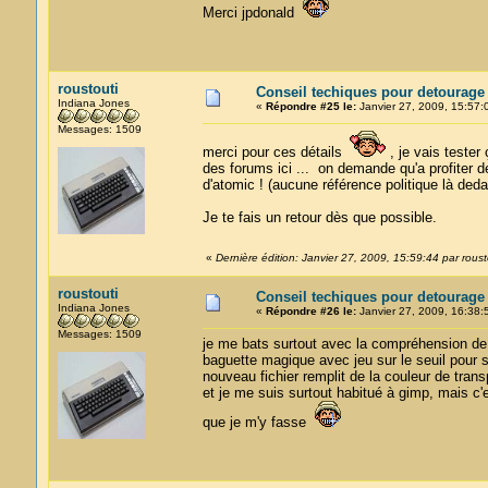
Merci jpdonald
roustouti
Conseil techiques pour detourage
Indiana Jones
«
Répondre #25 le:
Janvier 27, 2009, 15:57:
Messages: 1509
merci pour ces détails
, je vais tester 
des forums ici ... on demande qu'a profiter 
d'atomic ! (aucune référence politique là dedan
Je te fais un retour dès que possible.
«
Dernière édition: Janvier 27, 2009, 15:59:44 par roust
roustouti
Conseil techiques pour detourage
Indiana Jones
«
Répondre #26 le:
Janvier 27, 2009, 16:38:
Messages: 1509
je me bats surtout avec la compréhension de l
baguette magique avec jeu sur le seuil pour su
nouveau fichier remplit de la couleur de tran
et je me suis surtout habitué à gimp, mais c'e
que je m'y fasse