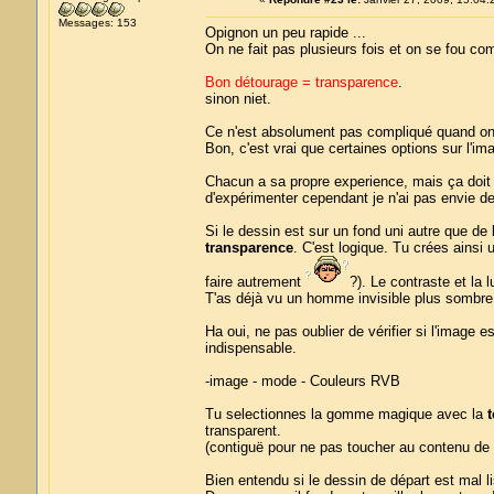
Messages: 153
Opignon un peu rapide ...
On ne fait pas plusieurs fois et on se fou co
Bon détourage = transparence
.
sinon niet.
Ce n'est absolument pas compliqué quand on 
Bon, c'est vrai que certaines options sur l'im
Chacun a sa propre experience, mais ça doit
d'expérimenter cependant je n'ai pas envie de
Si le dessin est sur un fond uni autre que de
transparence
. C'est logique. Tu crées ainsi
faire autrement
?). Le contraste et la 
T'as déjà vu un homme invisible plus sombre
Ha oui, ne pas oublier de vérifier si l'image 
indispensable.
-image - mode - Couleurs RVB
Tu selectionnes la gomme magique avec la
t
transparent.
(contiguë pour ne pas toucher au contenu de 
Bien entendu si le dessin de départ est mal lis