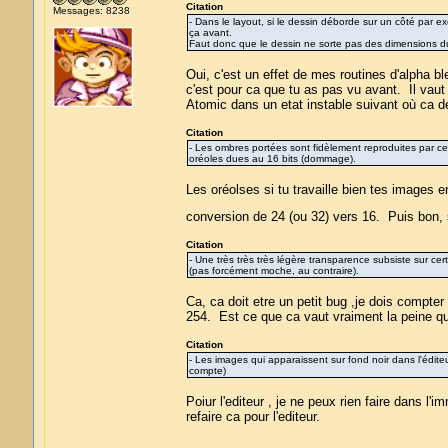
Citation
Messages: 8238
- Dans le layout, si le dessin déborde sur un côté par exe
ça avant.
Faut donc que le dessin ne sorte pas des dimensions du 
Oui, c'est un effet de mes routines d'alpha ble
c'est pour ca que tu as pas vu avant. Il vaut 
Atomic dans un etat instable suivant où ca d
Citation
- Les ombres portées sont fidèlement reproduites par cet
oréoles dues au 16 bits (dommage).
Les oréolses si tu travaille bien tes images e
conversion de 24 (ou 32) vers 16. Puis bon, 
Citation
- Une très très très légère transparence subsiste sur ce
(pas forcément moche, au contraire).
Ca, ca doit etre un petit bug ,je dois compter
254. Est ce que ca vaut vraiment la peine q
Citation
- Les images qui apparaissent sur fond noir dans l'édit
compte)
Poiur l'editeur , je ne peux rien faire dans l'i
refaire ca pour l'editeur.