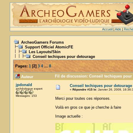
Accueil
|
Aide
|
Reche
ArcheoGamers Forums
Support Officiel AtomicFE
Les Layouts/Skin
Conseil techiques pour detourage
Pages:
1
[
2
]
3
4
...
8
Fil de discussion: Conseil techiques pour
Auteur
jpdonald
Conseil techiques pour detourage
archéologue expert
«
Répondre #15 le:
Janvier 26, 2009, 16:36:
Messages: 153
Merci pour toutes ces réponses.
Voilà en gros ce que je cherche à faire
Image actuelle :