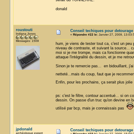
donald
roustouti
Conseil techiques pour detourage
Indiana Jones
«
Répondre #22 le:
Janvier 27, 2009, 13:03:
Messages: 1509
hum, je viens de tester tout ca, c'est un peu 
niveau de contraste, et suivant la source... c
moi si je me trompe, mais ca fonctionne quand
attaque l'intégralité du dessin, et je me retr
Sinon je te remercie pas... en bidouillant, j'
netteté...mais du coup, faut que je recomme
Enfin, pour les prochains, ça serait plus joli
ps: c'est le filtre, contour accentué... si on
dessin. On passe d'un truc qu'on devine en b
utilisé par bcp, mais je connaissais pas
jpdonald
Conseil techiques pour detourage
archéologue expert
«
Répondre #23 le:
Janvier 27, 2009, 15:04: