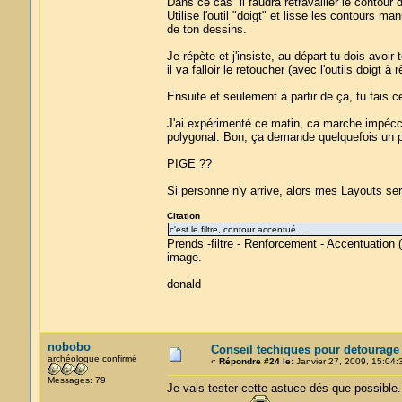
Dans ce cas il faudra retravailler le contour 
Utilise l'outil "doigt" et lisse les contours 
de ton dessins.
Je répète et j'insiste, au départ tu dois avoi
il va falloir le retoucher (avec l'outils doigt à
Ensuite et seulement à partir de ça, tu fais ce
J'ai expérimenté ce matin, ca marche impéc
polygonal. Bon, ça demande quelquefois un peu
PIGE ??
Si personne n'y arrive, alors mes Layouts sero
Citation
c'est le filtre, contour accentué...
Prends -filtre - Renforcement - Accentuation 
image.
donald
nobobo
Conseil techiques pour detourage
archéologue confirmé
«
Répondre #24 le:
Janvier 27, 2009, 15:04:
Messages: 79
Je vais tester cette astuce dés que possible.