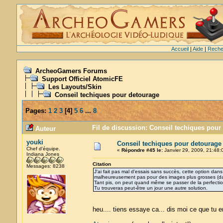
Accueil
|
Aide
|
Reche
ArcheoGamers Forums
Support Officiel AtomicFE
Les Layouts/Skin
Conseil techiques pour detourage
Pages:
1
2
3
[
4
]
5
6
...
8
Fil de discussion: Conseil techiques pour
Auteur
youki
Conseil techiques pour detourage
Chef d'équipe.
«
Répondre #45 le:
Janvier 29, 2009, 21:48:
Indiana Jones
Citation
Messages: 8238
J'ai fait pas mal d'essais sans succès, cette option dan
malheureusement pas pour des images plus grosses (d
Tant pis, on peut quand même se passer de la perfection,
Tu trouveras peut-être un jour une autre solution.
heu.... tiens essaye ca... dis moi ce que tu 