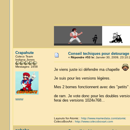
Crapahute
Conseil techiques pour detourage
Coleco Team
«
Répondre #53 le:
Janvier 30, 2009, 23:10:
Indiana Jones
Messages: 1658
Je viens juste ici défendre ma chapelle
Je suis pour les versions légères.
Mes 2 bornes fonctionnent avec des "petits"
de ram. Je vote donc pour les doubles versions
WWW
ferai des versions 1024x768...
Layouts for Atomic :
http://www.mamedata.com/atomic
ColecoBoxArt :
http://www.colecoboxart.com