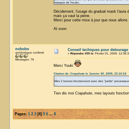
masque de l'ecran.
Décidement, l'usage du gradual mask t'aura d
mais ça vaut la peine.
Merci pour cette mise à jour que nous allons
At soon
nobobo
Conseil techiques pour detourage
archéologue confirmé
«
Répondre #59 le:
Février 01, 2009, 12:36:3
Messages: 79
Merci Youki
Citation de: Crapahute le Janvier 30, 2009, 23:10:24
...
Mes 2 bornes fonctionnent avec des "petits" processeu
...
Tien dis moi Crapahute, mes layouts fonction
Pages:
1
2
3
[
4
]
5
6
...
8