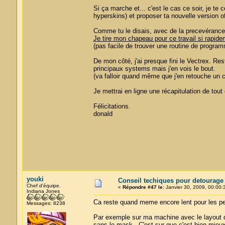
Si ça marche et... c'est le cas ce soir, je te
hyperskins) et proposer ta nouvelle version 
Comme tu le disais, avec de la precevérance, 
Je tire mon chapeau pour ce travail si rapidem
(pas facile de trouver une routine de progra
De mon côté, j'ai presque fini le Vectrex. Res
principaux systems mais j'en vois le bout.
(va falloir quand même que j'en retouche un 
Je mettrai en ligne une récapitulation de tou
Félicitations.
donald
youki
Conseil techiques pour detourage
Chef d'équipe.
«
Répondre #47 le:
Janvier 30, 2009, 00:00:
Indiana Jones
Ca reste quand meme encore lent pour les pe
Messages: 8238
Par exemple sur ma machine avec le layout de
sans le mask. C'est sur que c'est bien mieux q