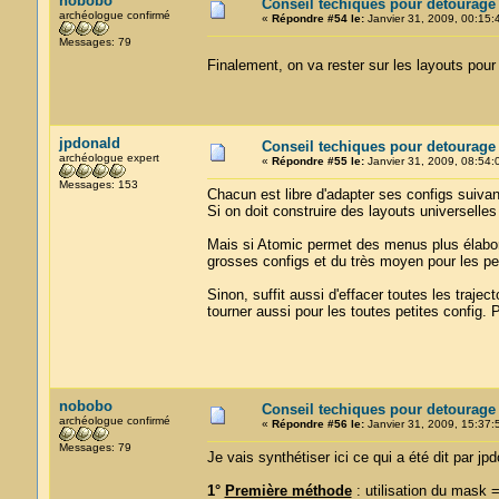
nobobo
Conseil techiques pour detourage
archéologue confirmé
«
Répondre #54 le:
Janvier 31, 2009, 00:15:
Messages: 79
Finalement, on va rester sur les layouts pour
jpdonald
Conseil techiques pour detourage
archéologue expert
«
Répondre #55 le:
Janvier 31, 2009, 08:54:
Messages: 153
Chacun est libre d'adapter ses configs suivant 
Si on doit construire des layouts universelles
Mais si Atomic permet des menus plus élaboré
grosses configs et du très moyen pour les pet
Sinon, suffit aussi d'effacer toutes les trajec
tourner aussi pour les toutes petites config
nobobo
Conseil techiques pour detourage
archéologue confirmé
«
Répondre #56 le:
Janvier 31, 2009, 15:37:
Messages: 79
Je vais synthétiser ici ce qui a été dit par jp
1°
Première méthode
: utilisation du mask 