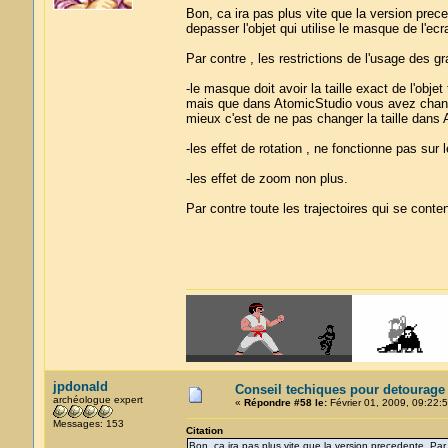
Bon, ca ira pas plus vite que la version prece
depasser l'objet qui utilise le masque de l'ecr
Par contre , les restrictions de l'usage des g
-le masque doit avoir la taille exact de l'objet te
mais que dans AtomicStudio vous avez chang
mieux c'est de ne pas changer la taille dans
-les effet de rotation , ne fonctionne pas su
-les effet de zoom non plus.
Par contre toute les trajectoires qui se conten
jpdonald
Conseil techiques pour detourage
archéologue expert
«
Répondre #58 le:
Février 01, 2009, 09:22:5
Messages: 153
Citation
Bon, ca ira pas plus vite que la version precedente. Par c