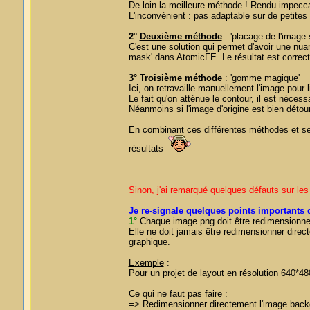
De loin la meilleure méthode ! Rendu impeccab
L'inconvénient : pas adaptable sur de petites 
2°
Deuxième méthode
: 'placage de l'image 
C'est une solution qui permet d'avoir une nu
mask' dans AtomicFE. Le résultat est correct
3°
Troisième méthode
: 'gomme magique'
Ici, on retravaille manuellement l'image pour l
Le fait qu'on atténue le contour, il est nécessa
Néanmoins si l'image d'origine est bien détour
En combinant ces différentes méthodes et selo
résultats
Sinon, j'ai remarqué quelques défauts sur les
Je re-signale quelques points importants 
1°
Chaque image png doit être redimensionner 
Elle ne doit jamais être redimensionner direc
graphique.
Exemple
:
Pour un projet de layout en résolution 640*
Ce qui ne faut pas faire
:
=> Redimensionner directement l'image backg