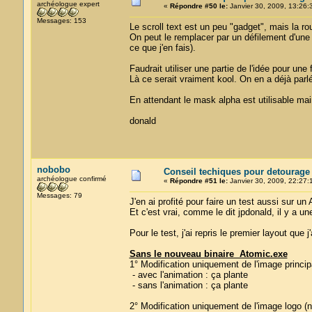
archéologue expert
«
Répondre #50 le:
Janvier 30, 2009, 13:26:
Messages: 153
Le scroll text est un peu "gadget", mais la ro
On peut le remplacer par un défilement d'une
ce que j'en fais).
Faudrait utiliser une partie de l'idée pour une
Là ce serait vraiment kool. On en a déjà parlé
En attendant le mask alpha est utilisable ma
donald
nobobo
Conseil techiques pour detourage
archéologue confirmé
«
Répondre #51 le:
Janvier 30, 2009, 22:27:
Messages: 79
J'en ai profité pour faire un test aussi sur u
Et c'est vrai, comme le dit jpdonald, il y a un
Pour le test, j'ai repris le premier layout que 
Sans le nouveau binaire Atomic.exe
1° Modification uniquement de l'image princi
- avec l'animation : ça plante
- sans l'animation : ça plante
2° Modification uniquement de l'image logo 