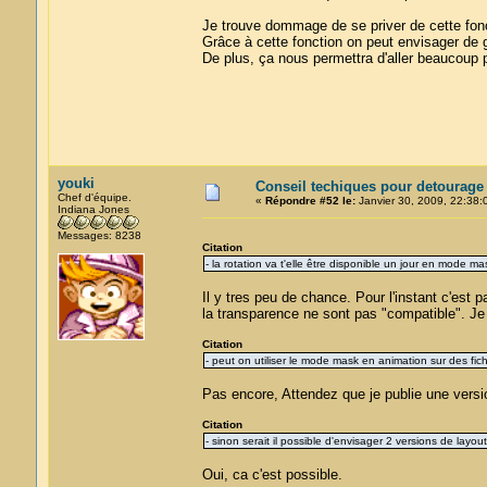
Je trouve dommage de se priver de cette foncti
Grâce à cette fonction on peut envisager de 
De plus, ça nous permettra d'aller beaucoup p
youki
Conseil techiques pour detourage
Chef d'équipe.
«
Répondre #52 le:
Janvier 30, 2009, 22:38:
Indiana Jones
Messages: 8238
Citation
- la rotation va t'elle être disponible un jour en mode ma
Il y tres peu de chance. Pour l'instant c'est p
la transparence ne sont pas "compatible". Je
Citation
- peut on utiliser le mode mask en animation sur des fich
Pas encore, Attendez que je publie une version
Citation
- sinon serait il possible d'envisager 2 versions de lay
Oui, ca c'est possible.