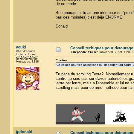
de ce mode.
Bon courage si tu as une idée pour ce "probl
pas des moindes) c'est déjà ENORME.
Donald
youki
Conseil techiques pour detourage
Chef d'équipe.
«
Répondre #49 le:
Janvier 30, 2009, 11:09:
Indiana Jones
Citation
Messages: 8238
Ca coince pour les animations qui débordent du cadre. 
Tu parle du scrolling Texte? Normallement tu 
contre, je suis pas sur d'avoir autorisé les gr
lettre par lettre, mais a l'ensemble et lui ne 
scrolling mais pour comme methode pour faire 
jpdonald
Conseil techiques pour detourage