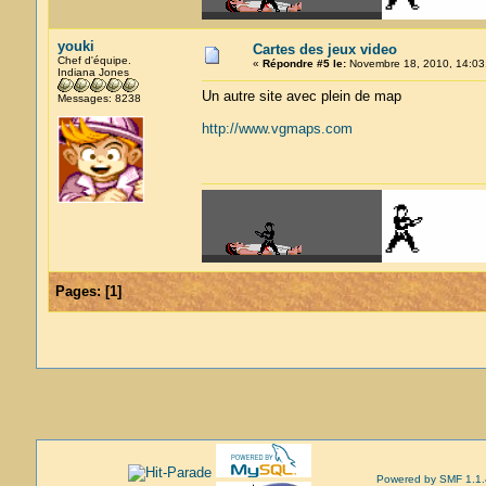
youki
Cartes des jeux video
Chef d'équipe.
«
Répondre #5 le:
Novembre 18, 2010, 14:03
Indiana Jones
Un autre site avec plein de map
Messages: 8238
http://www.vgmaps.com
Pages:
[
1
]
Powered by SMF 1.1.