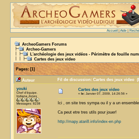
Accueil
|
Aide
|
Reche
ArcheoGamers Forums
Archeo-Gamers
L'archéologie des jeux vidéos - Périmètre de fouille num
Cartes des jeux video
Pages:
[
1
]
Fil de discussion: Cartes des jeux video (
Auteur
youki
Cartes des jeux video
Chef d'équipe.
«
le:
Janvier 07, 2009, 14:26:56 »
Indiana Jones
Ici , on site tres sympa ou il y a un ensemble 
Messages: 8238
Ca peut etre tres utils pour jouer!
http://mapy.atari8.info/index-en.php